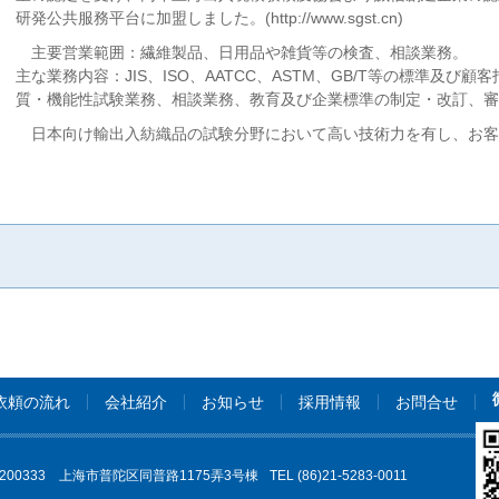
研発公共服務平台に加盟しました。(
http://www.sgst.cn
)
主要営業範囲：繊維製品、日用品や雑貨等の検査、相談業務。
主な業務内容：JIS、ISO、AATCC、ASTM、GB/T等の標準及
質・機能性試験業務、相談業務、教育及び企業標準の制定・改訂、審
日本向け輸出入紡織品の試験分野において高い技術力を有し、お客
依頼の流れ
会社紹介
お知らせ
採用情報
お問合せ
200333 上海市普陀区同普路1175弄3号棟
TEL (86)21-5283-0011