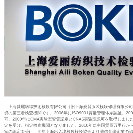
上海愛麗紡織技術検験有限公司（旧上海愛麗服装検験修理有限公司）
資の第三者検査機関です。2006年にISO9001質量管理体系認証、2
可、2009年にCMA実験室資質認定とCNAS実験室認可を取得しました
定を受け、指定検査機関となりました。2010年に中国質量万里行から
室の認定を受け、同年上海出入境検験検疫協会より誠信創建企業の認