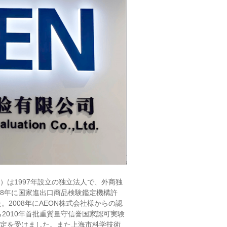
は1997年設立の独立法人で、外商独
008年に国家進出口商品検験鑑定機構許
。2008年にAEON株式会社様からの認
2010年首批重質量守信誉国家認可実験
定を受けました。また上海市科学技術