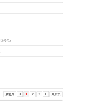
园区停电）
业
最前页
1
2
3
最后页