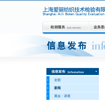
全部
新闻
展会・讲座