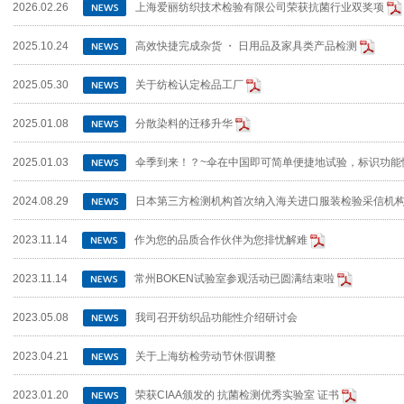
2026.02.26
上海爱丽纺织技术检验有限公司荣获抗菌行业双奖项
2025.10.24
高效快捷完成杂货 ・ 日用品及家具类产品检测
2025.05.30
关于纺检认定检品工厂
2025.01.08
分散染料的迁移升华
2025.01.03
伞季到来！？~伞在中国即可简单便捷地试验，标识功能
2024.08.29
日本第三方检测机构首次纳入海关进口服装检验采信机
2023.11.14
作为您的品质合作伙伴为您排忧解难
2023.11.14
常州BOKEN试验室参观活动已圆满结束啦
2023.05.08
我司召开纺织品功能性介绍研讨会
2023.04.21
关于上海纺检劳动节休假调整
2023.01.20
荣获CIAA颁发的 抗菌检测优秀实验室 证书